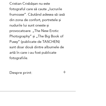
Cristian Crisbășan nu este
fotograful care să caute „lucrurile
frumoase”. Căutând adesea să iasă
din zona de confort, portretele și
nudurile lui sunt oneste și
provocatoare. „The New Erotic
Photography” și „The Big Book of
Pussy” (publicate de TASCHEN)
sunt doar două
dintre
albume
le
de
artă în care i-au fost publicate
fotografiile.
Despre print:
- executat în ediție limitată,
î
nseriată
- semnat de către autor și
însoțit
de un certificat de autenticitate
- se livreaza neînramat