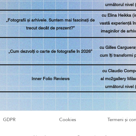
următorul nivel 
cu Elina Heikka (i
„Fotografii și arhivele. Suntem mai fascinați de
vastă experiență î
trecut decât de prezent?”
imaginilor de arhiv
tr
cu Gilles Cargueray
„Cum dezvolți o carte de fotografie în 2026”
cum îți transformi p
cu Claudio Compost
Inner Folio Reviews
al mc2gallery Milan
următorul nivel 
GDPR
Cookies
Termeni și con