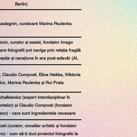
Berlin)
Guadagnin, curatoare Marina Paulenka
toric, curator și eseist, fondator Imago
re fotografii pot naviga prin relația fragilă
epție și narațiune în era post-adevăr (AI,
informare, algoritmi etc.)
, Claudio Composti, Elina Heikka, Wiktoria
icz, Marina Paulenka și Rui Prata
hałkiewicz (expert interdisciplinar în
entelor) și Claudio Composti (fondator
ano) - care sunt ingredientele necesare
să-și construiască o carieră în lumea artei
i (curator, consilier artistic și fondator
temporane internaționale
o) - cum să-ți duci proiectul fotografic la