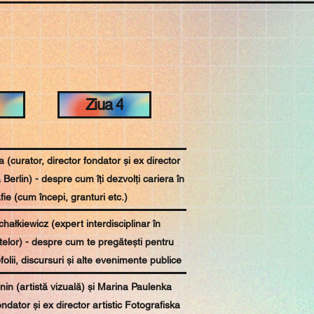
Ziua 4
(curator, director fondator și ex director
 Berlin) - despre cum îți dezvolți cariera în
fie (cum începi, granturi etc.)
hałkiewicz (expert interdisciplinar în
telor) - despre cum te pregătești pentru
olii, discursuri și alte evenimente publice
in (artistă vizuală) și Marina Paulenka
ondator și ex director artistic Fotografiska