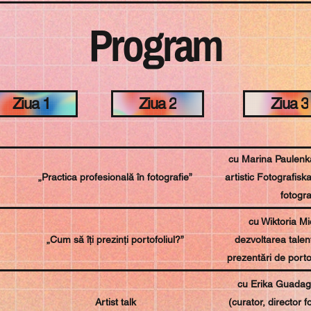
Program
Ziua 1
Ziua 2
Ziua 3
cu Marina Paulenka 
„Practica profesională în fotografie”
artistic Fotografiska
fotogra
cu Wiktoria Mic
„Cum să îți prezinți portofoliul?”
dezvoltarea talen
prezentări de portof
cu Erika Guadagn
Artist talk
(curator, director f