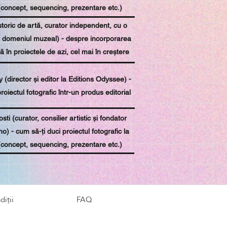
(concept, sequencing, prezentare etc.)
storic de artă, curator independent, cu o
n domeniul muzeal) - despre incorporarea
ă în proiectele de azi, cel mai în creștere
end în arta contemporană
 (director și editor la Editions Odyssee) -
roiectul fotografic într-un produs editorial
i (curator, consilier artistic și fondator
o) - cum să-ți duci proiectul fotografic la
(concept, sequencing, prezentare etc.)
diții
FAQ