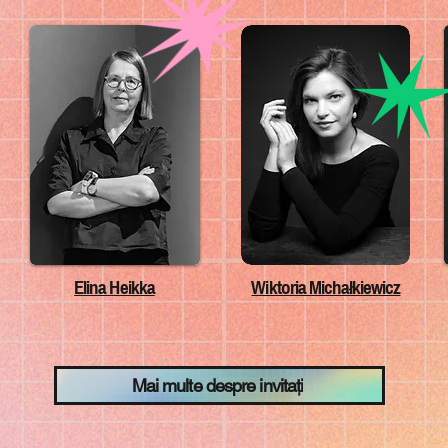
Elina Heikka
Wiktoria Michałkiewicz
Mai multe despre invitați