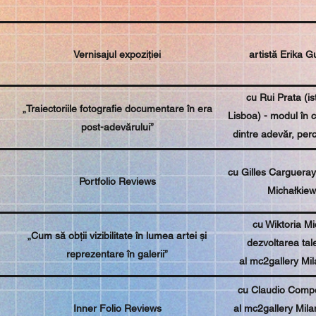
Vernisajul expoziției
artistă Erika 
cu Rui Prata (is
„Traiectoriile fotografie documentare în era
Lisboa) - modul în ca
post-adevărului”
dintre adevăr, perc
dez
cu Gilles Cargueray
Portfolio Reviews
Michałkiew
cu Wiktoria Mic
„Cum să obții vizibilitate în lumea artei și
dezvoltarea tal
reprezentare în galerii”
al mc2gallery Mil
pentru un artist ca 
cu Claudio Compost
con
Inner Folio Reviews
al mc2gallery Milan