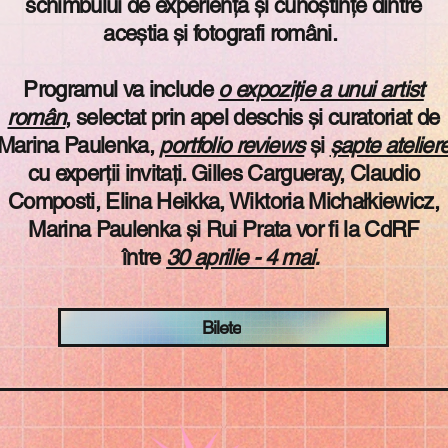
schimbului de experiență și cunoștințe dintre
aceștia și fotografi români
.
Programul va include
o expoziție a unui artist
român
, selectat prin apel deschis și curatoriat de
Marina Paulenka,
portfolio reviews
și
șapte atelier
cu experții invitați. Gilles Cargueray, Claudio
Composti, Elina Heikka, Wiktoria Michałkiewicz,
Marina Paulenka și Rui Prata vor fi la CdRF
între
30 aprilie - 4 mai
.
Bilete