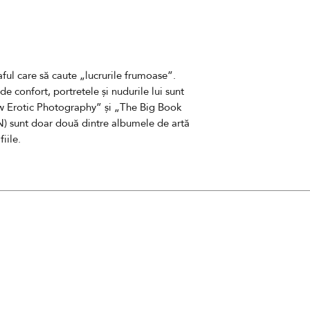
11880
Costul nu include 
livrare
aful care să caute „lucrurile frumoase”.
Termenul estimat de
 confort, portretele și nudurile lui sunt
lucr
ătoare
w Erotic Photography” și „The Big Book
N) sunt doar două
dintre
albume
le
de artă
iile.