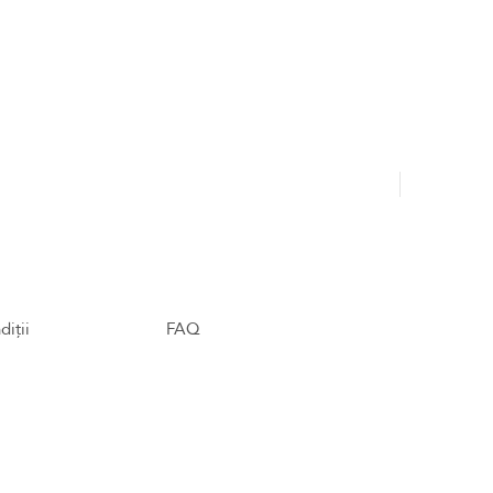
Hajdu Tamá
diții
FAQ