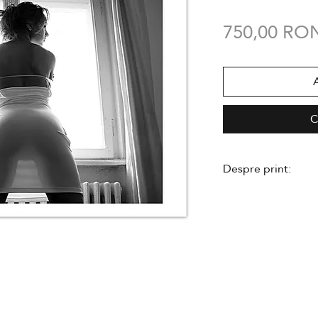
750,00 RO
C
Despre print:
- executat în ediție
- semnat de către 
de autenticitate
- se livreaza neînr
- hârtie Hahnemu
- dimensiunea
A3
- imprimare profes