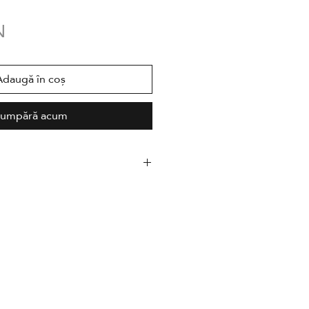
Preț
N
Adaugă în coș
umpără acum
 limitată,
î
nseriată
autor și
însoțit de un certificat
amat
ehle
Photo Rag 308g
297 mm x 420 mm
ională cu Epson Stylus Pro