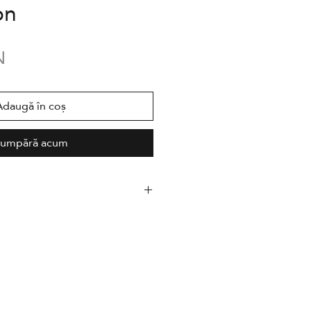
on
Preț
N
Adaugă în coș
umpără acum
 limitată,
î
nseriată
autor și
însoțit de un certificat
amat
ehle
Photo Rag 308g