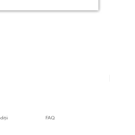
Hajdu Tamá
diții
FAQ