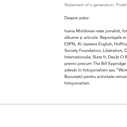
Statement of a generation. Pristi
Despre autor:
Ioana Moldovan
este jurnalist, 
albume și articole.
Reportajele e
ESPN, Al Jazeera English, Huffi
Society Foundation, Libération, 
Internationale, Slate.fr, Decât O 
premii precum The Bill Eppridge
adevăr în fotojurnalism sau “W
București) pentru activitate remar
fotojurnalism.