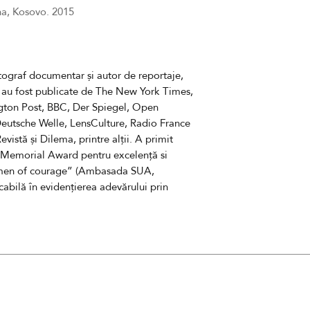
- dimensiunea
A3
na, Kosovo. 2015
- imprimare profes
11880
Costul nu include 
fotograf documentar și autor de reportaje,
livrare
i au fost publicate de The New York Times,
Termenul estimat de
ngton Post, BBC, Der Spiegel, Open
lucr
ătoare
Deutsche Welle, LensCulture, Radio France
Revistă și Dilema
,
printre alții. A primit
 Memorial Award pentru excelență si
omen of courage” (Ambasada SUA,
cabilă în evidențierea adevărului prin