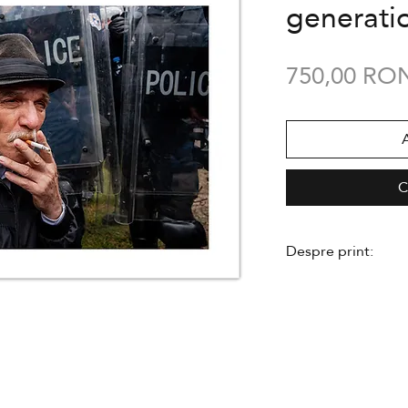
generati
750,00 RO
C
Despre print:
- executat în ediție
- semnat de către 
de autenticitate
- se livreaza neînr
- hârtie Hahnemu