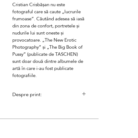
Cristian Crisbășan nu este
fotograful care să caute „lucrurile
frumoase”. Căutând adesea să iasă
din zona de confort, portretele și
nudurile lui sunt oneste și
provocatoare. „The New Erotic
Photography” și „The Big Book of
Pussy” (publicate de TASCHEN)
sunt doar două
dintre
albume
le
de
artă în care i-au fost publicate
fotografiile.
Despre print:
- executat în ediție limitată,
î
nseriată
- semnat de către autor și
însoțit
de un certificat de autenticitate
- se livreaza neînramat