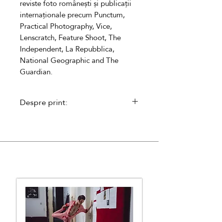
reviste foto românești și
publicații
internaționale
precum
Punctum,
Practical Photography, Vice,
Lenscratch, Feature Shoot, The
Independent, La Repubblica,
National Geographic and The
Guardian.
Despre print:
- executat în ediție limitată,
î
nseriată
- semnat de către autor și
însoțit
de un certificat de autenticitate
- se livreaza neînramat
- hârtie Hahnemuehle
Photo Rag
308g
- dimensiunea
A3
297 mm x 420