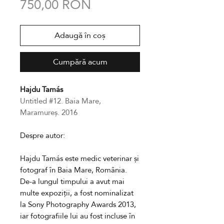
Preț
750,00 RON
Adaugă în coș
Cumpără acum
Hajdu Tamás
Untitled #12. Baia Mare,
Maramureș. 2016
Despre autor:
Hajdu Tamás este
medic veterinar și
fotograf în Baia Mare, România.
De-a lungul timpului a avut mai
multe expoziții, a
fost nominalizat
la Sony Photography Awards 2013,
iar
fotografiile lui au fost incluse în