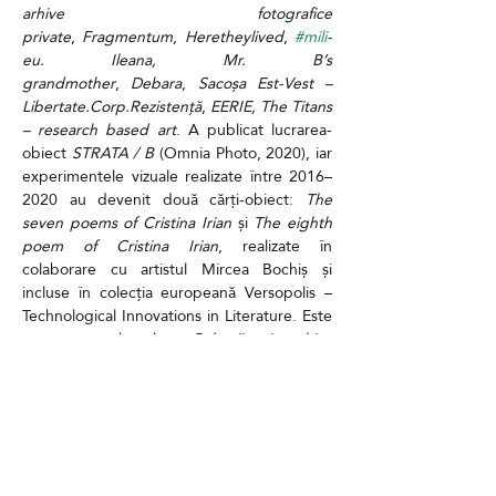
arhive fotografice 
private
, 
Fragmentum
, 
Heretheylived
, 
#mili
-
eu. Ileana, Mr. B’s 
grandmother
, 
Debara
, 
Sacoșa Est-Vest – 
Libertate.Corp.Rezistență
, 
EERIE, The Titans 
– research based art
. A publicat lucrarea-
obiect 
STRATA / B
 (Omnia Photo, 2020), iar 
experimentele vizuale realizate între 2016–
2020 au devenit două cărți-obiect: 
The 
seven poems of Cristina Irian
 și 
The eighth 
poem of Cristina Irian
, realizate în 
colaborare cu artistul Mircea Bochiș și 
incluse în colecția europeană Versopolis – 
Technological Innovations in Literature. Este 
autoarea volumelor 
Colecții și arhive 
fotografice azi, în lumea digitală
 (2022) 
și 
Producția de spațiu și viața socială a 
lucrărilor de artă în stradă
 (2024), publicate 
la editura Tritonic. În 2024, a fost finalistă la 
LensCulture Art Photography Awards. Cel 
mai recent proiect, 
The Titans and the 