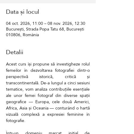
Data și locul
04 oct. 2026, 11:00 – 08 nov. 2026, 12:30
București, Strada Popa Tatu 68, București
010806, România
Detalii
Acest curs își propune să investigheze rolul 
femeilor în dezvoltarea fotografiei dintr-o 
perspectivă istorică, critică și 
transcontinentală. De-a lungul a cinci sesiuni 
tematice, vom analiza contribuțiile esențiale 
ale unor femei fotograf din diverse spații 
geografice — Europa, cele două Americi, 
Africa, Asia și Oceania — conturând o hartă 
vizuală complexă a expresiei feminine în 
fotografie.
Într-un domeniu marcat inițial de 