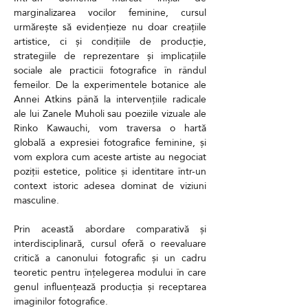
marginalizarea vocilor feminine, cursul 
urmărește să evidențieze nu doar creațiile 
artistice, ci și condițiile de producție, 
strategiile de reprezentare și implicațiile 
sociale ale practicii fotografice în rândul 
femeilor. De la experimentele botanice ale 
Annei Atkins până la intervențiile radicale 
ale lui Zanele Muholi sau poeziile vizuale ale 
Rinko Kawauchi, vom traversa o hartă 
globală a expresiei fotografice feminine, și 
vom explora cum aceste artiste au negociat 
poziții estetice, politice și identitare într-un 
context istoric adesea dominat de viziuni 
masculine.
Prin această abordare comparativă și 
interdisciplinară, cursul oferă o reevaluare 
critică a canonului fotografic și un cadru 
teoretic pentru înțelegerea modului în care 
genul influențează producția și receptarea 
imaginilor fotografice.