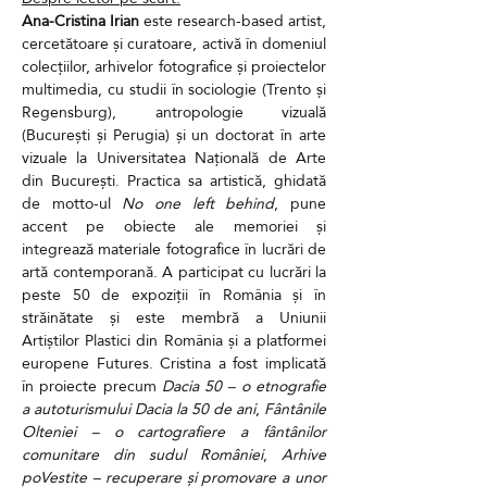
Ana-Cristina Irian
 este research-based artist, 
cercetătoare și curatoare, activă în domeniul 
colecțiilor, arhivelor fotografice și proiectelor 
multimedia, cu studii în sociologie (Trento și 
Regensburg), antropologie vizuală 
(București și Perugia) și un doctorat în arte 
vizuale la Universitatea Națională de Arte 
din București. Practica sa artistică, ghidată 
de motto-ul 
No one left behind
, pune 
accent pe obiecte ale memoriei și 
integrează materiale fotografice în lucrări de 
artă contemporană. A participat cu lucrări la 
peste 50 de expoziții în România și în 
străinătate și este membră a Uniunii 
Artiștilor Plastici din România și a platformei 
europene Futures. Cristina a fost implicată 
în proiecte precum 
Dacia 50 – o etnografie 
a autoturismului Dacia la 50 de ani
, 
Fântânile 
Olteniei – o cartografiere a fântânilor 
comunitare din sudul României
, 
Arhive 
poVestite – recuperare și promovare a unor 