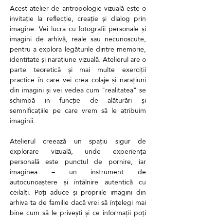
Acest atelier de antropologie vizuală este o 
invitație la reflecție, creație și dialog prin 
imagine. Vei lucra cu fotografii personale și 
imagini de arhivă, reale sau necunoscute, 
pentru a explora legăturile dintre memorie, 
identitate și narațiune vizuală. Atelierul are o 
parte teoretică și mai multe exerciții 
practice în care vei crea colaje și narațiuni 
din imagini și vei vedea cum "realitatea" se 
schimbă în funcție de alăturări și 
semnificațiile pe care vrem să le atribuim 
imaginii. 
Atelierul creează un spațiu sigur de 
explorare vizuală, unde experiența 
personală este punctul de pornire, iar 
imaginea – un instrument de 
autocunoaștere și întâlnire autentică cu 
ceilalți. Poți aduce și propriile imagini din 
arhiva ta de familie dacă vrei să înțelegi mai 
bine cum să le privești și ce informații poți 