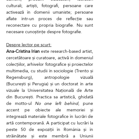
culturali; artiști, fotografi, persoane care 
activează în domenii umaniste; persoane 
aflate într-un proces de reflecție sau 
reconectare cu propria biografie. Nu sunt 
necesare cunoștințe despre fotografie.
Despre lector pe scurt:
Ana-Cristina Irian
 este research-based artist, 
cercetătoare și curatoare, activă în domeniul 
colecțiilor, arhivelor fotografice și proiectelor 
multimedia, cu studii în sociologie (Trento și 
Regensburg), antropologie vizuală 
(București și Perugia) și un doctorat în arte 
vizuale la Universitatea Națională de Arte 
din București. Practica sa artistică, ghidată 
de motto-ul 
No one left behind
, pune 
accent pe obiecte ale memoriei și 
integrează materiale fotografice în lucrări de 
artă contemporană. A participat cu lucrări la 
peste 50 de expoziții în România și în 
străinătate și este membră a Uniunii 