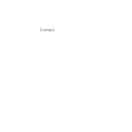
Contact
GDPR
Cookies
Termeni și condiții
FAQ
Newsletter
Parteneri media