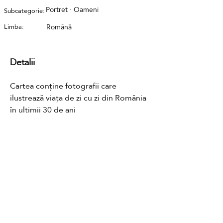
Portret · Oameni
Subcategorie:
Limba:
Română
Detalii
Cartea conține fotografii care 
ilustrează viața de zi cu zi din România 
în ultimii 30 de ani
Contact
GDPR
Cookies
Termeni și condiții