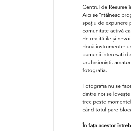
Centrul de Resurse în
Aici se întâlnesc pro
spațiu de expunere pe
comunitate activă ca
de realitățile și nev
două instrumente: un
oamenii interesați de
profesioniști, amatori
fotografia.
Fotografia nu se face
dintre noi se lovește
trec peste momentele
când totul pare bloc
În fața acestor între