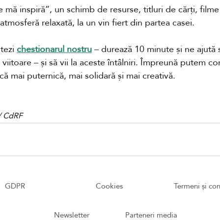
mă inspiră”, un schimb de resurse, titluri de cărți, filme 
atmosferă relaxată, la un vin fiert din partea casei.
tezi 
chestionarul nostru
 – durează 10 minute și ne ajută
iitoare – și să vii la aceste întâlniri. Împreună putem con
ă mai puternică, mai solidară și mai creativă.
b/ CdRF
GDPR
Cookies
Termeni și con
Newsletter
Parteneri media