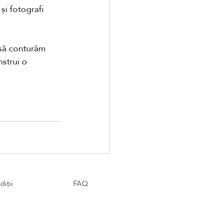
și fotografi 
 să conturăm 
strui o 
diții
FAQ