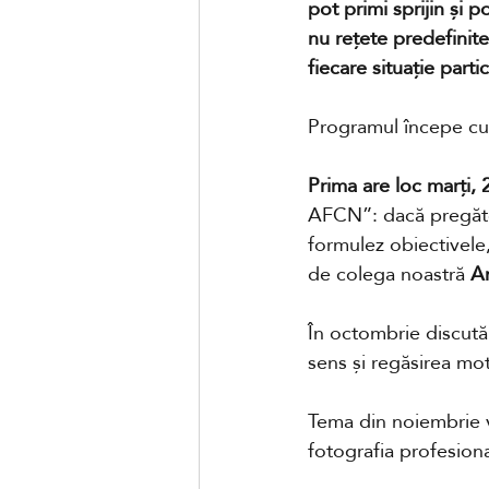
pot primi sprijin și 
nu rețete predefinite
fiecare situație part
Programul începe cu p
Prima are loc marți,
AFCN”: dacă pregăteș
formulez obiectivele,
de colega noastră
 A
În octombrie discută
sens și regăsirea moti
Tema din noiembrie va
fotografia profesiona