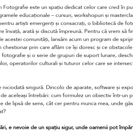
 Fotografie este un spațiu dedicat celor care cred în put
gramele educaționale – cursuri, workshopuri și masterclas
ntru artiști emergenți și consacrați, o bibliotecă de foto
re învață, arată și discută împreună. Pentru că vrem să f
oile acestei comunități, lansăm acum un program de spriji
 chestionar prin care aflăm ce își doresc și ce obstacole
 fotografie și o serie de grupuri de suport lunare, deschi
lor, operatorilor culturali și tuturor celor care se interse
 niciodată singură. Dincolo de aparate, software și expozi
 de aceleași întrebări: cum formulez un obiectiv într-un 
 de lipsă de sens, cât cer pentru munca mea, unde găse
at?
bări, e nevoie de un spațiu sigur, unde oamenii pot împăr