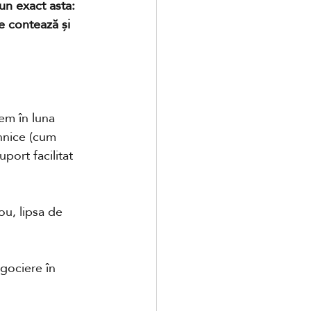
un exact asta: 
e contează și 
em în luna 
hnice (cum 
port facilitat 
u, lipsa de 
gociere în 