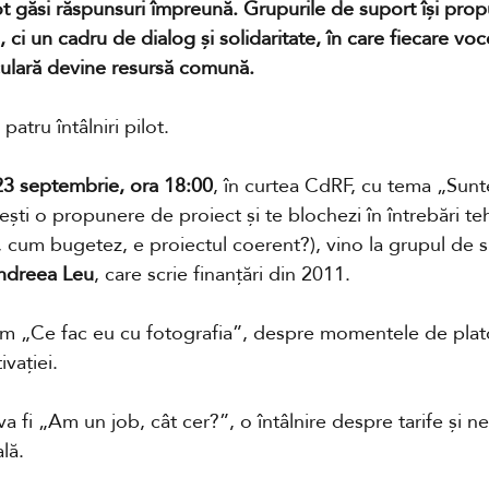
pot găsi răspunsuri împreună. Grupurile de suport își prop
, ci un cadru de dialog și solidaritate, în care fiecare voc
iculară devine resursă comună.
atru întâlniri pilot. 
 23 septembrie, ora 18:00
, în curtea CdRF, cu tema „Sunt
ti o propunere de proiect și te blochezi în întrebări te
 cum bugetez, e proiectul coerent?), vino la grupul de su
ndreea Leu
, care scrie finanțări din 2011. 
m „Ce fac eu cu fotografia”, despre momentele de plato
vației. 
 fi „Am un job, cât cer?”, o întâlnire despre tarife și ne
lă. 