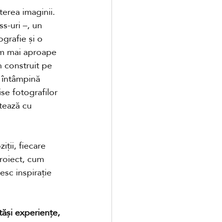
erea imaginii. 
s-uri –, un 
grafie și o 
im mai aproape 
n construit pe 
 întâmpină 
se fotografilor 
ctează cu 
ții, fiecare 
proiect, cum 
sc inspirație 
tăși experiențe, 