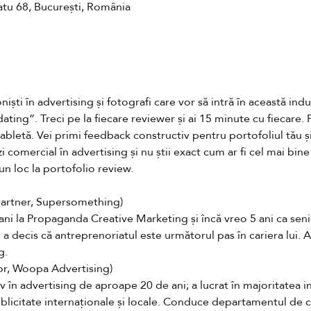
atu 68, București, România
ști în advertising și fotografi care vor să intră în această indu
ting”. Treci pe la fiecare reviewer și ai 15 minute cu fiecare. Po
bletă. Vei primi feedback constructiv pentru portofoliul tău și
i comercial în advertising și nu știi exact cum ar fi cel mai bine
 un loc la portofolio review.
 partner, Supersomething)
 ani la Propaganda Creative Marketing și încă vreo 5 ani ca sen
a decis că antreprenoriatul este următorul pas în cariera lui. A
g.
tor, Woopa Advertising)
în advertising de aproape 20 de ani; a lucrat în majoritatea indu
ublicitate internaționale și locale. Conduce departamentul de 