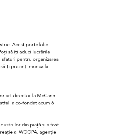
strie. Acest portofolio 
ți să îți aduci lucrările 
 sfaturi pentru organizarea 
 să-ți prezinți munca la 
ior art director la McCann 
stfel, a co-fondat acum 6 
striilor din piață și a fost 
creație al WOOPA, agenție 