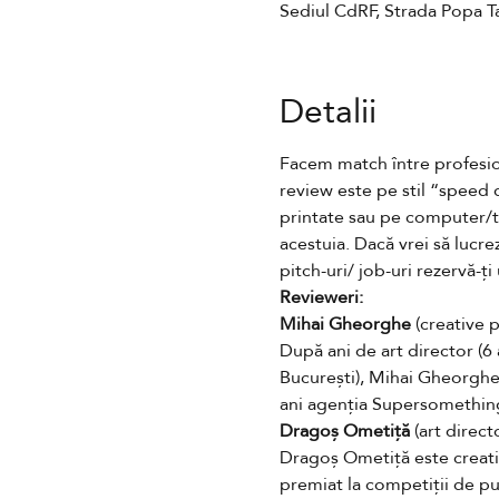
Sediul CdRF, Strada Popa T
Detalii
Facem match între profesioni
review este pe stil “speed da
printate sau pe computer/ta
acestuia. Dacă vrei să lucrez
pitch-uri/ job-uri rezervă-ți
Revieweri:
Mihai Gheorghe
 (creative
După ani de art director (6
București), Mihai Gheorghe 
ani agenția Supersomethin
Dragoș Ometiță
 (art direc
Dragoș Ometiță este creativ 
premiat la competiții de p