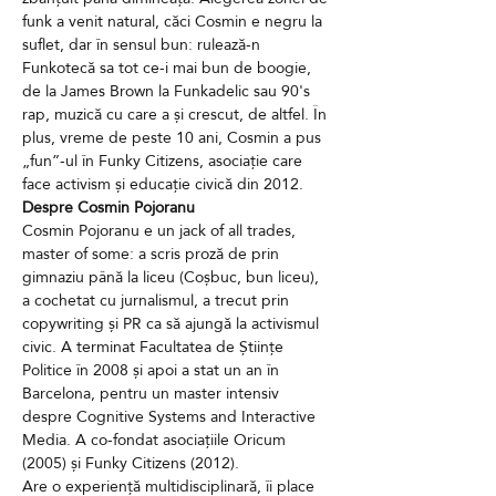
funk a venit natural, căci Cosmin e negru la 
suflet, dar în sensul bun: rulează-n 
Funkotecă sa tot ce-i mai bun de boogie, 
de la James Brown la Funkadelic sau 90's 
rap, muzică cu care a și crescut, de altfel. În 
plus, vreme de peste 10 ani, Cosmin a pus 
„fun”-ul în Funky Citizens, asociație care 
face activism și educație civică din 2012.
Despre Cosmin Pojoranu
Cosmin Pojoranu e un jack of all trades, 
master of some: a scris proză de prin 
gimnaziu până la liceu (Coșbuc, bun liceu), 
a cochetat cu jurnalismul, a trecut prin 
copywriting și PR ca să ajungă la activismul 
civic. A terminat Facultatea de Științe 
Politice în 2008 și apoi a stat un an în 
Barcelona, pentru un master intensiv 
despre Cognitive Systems and Interactive 
Media. A co-fondat asociațiile Oricum 
(2005) și Funky Citizens (2012).
Are o experiență multidisciplinară, îi place 