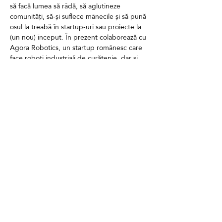
să facă lumea să râdă, să aglutineze 
comunități, să-și suflece mânecile și să pună 
osul la treabă în startup-uri sau proiecte la 
(un nou) început. În prezent colaborează cu 
Agora Robotics, un startup românesc care 
face roboți industriali de curățenie, dar și 
cu Buletin de București, unde contribuie 
editorial și grafic.
Contact
GDPR
Cookies
Termeni și condiții
FAQ