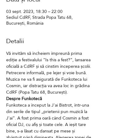
03 sept. 2023, 18:30 – 22:00
Sediul CdRF, Strada Popa Tatu 68,
București, România
Detalii
Vă invităm să încheiem împreună prima 
ediție a festivalului “Is this a fest?”, lansarea 
oficială a CdRF și să cinstim începerea școlii. 
Petrecere informală, pe lejer și voie bună. 
Muzica ne va fi asigurată de Funkoteca lui 
Cosmin, iar distracția va avea loc în grădina 
CdRF (Popa Tatu 68, București).
Despre Funkotecă
Funkoteca a început la J'ai Bistrot, într-una 
din serile de tipul „prietenii pun muzică la 
J'ai”. A fost prima oară când Cosmin a fost 
oficial DJ, cu afiș și toate cele. A ieșit tare 
bine, s-a lăsat cu dansat pe mese și 
zbânțuit până dimineața. Alegerea zonei de 