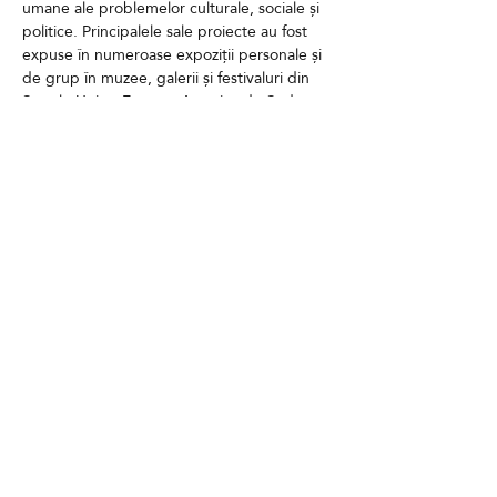
umane ale problemelor culturale, sociale și 
politice. Principalele sale proiecte au fost 
expuse în numeroase expoziții personale și 
de grup în muzee, galerii și festivaluri din 
Statele Unite, Europa, America de Sud, 
Asia, Australia și Israel, inclusiv, printre 
altele, la Trienala de Fotografie din 
Hamburg și la Muzeul de Arte Frumoase 
din Houston.
Bilete
Vânzare încheiată
Tipul biletului
Introducere în stil personal
Preț
1.900,00 RON