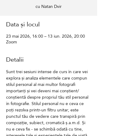
cu Natan Dvir
Data și locul
23 mai 2026, 16:00 – 13 iun. 2026, 20:00
Zoom
Detalii
Sunt trei sesiuni intense de curs în care vei 
explora și analiza elementele care compun 
stilul personal al mai multor fotografi 
importanți și vei deveni mai conștient/ 
conștientă despre propriul tău stil personal 
în fotografie. Stilul personal nu e ceva ce 
poți rezolva printr-un filtru unitar; este 
punctul tău de vedere care transpiră prin 
compoziție, subiect, cromatică ș.a.m.d. Și 
nu e ceva fix - se schimbă odată cu tine, 
interesele tale și experiențele tale de viață.  