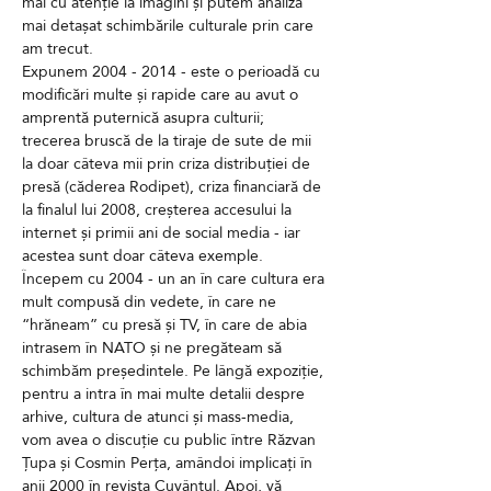
mai cu atenție la imagini și putem analiza 
mai detașat schimbările culturale prin care 
am trecut.
Expunem 2004 - 2014 - este o perioadă cu 
modificări multe și rapide care au avut o 
amprentă puternică asupra culturii; 
trecerea bruscă de la tiraje de sute de mii 
la doar câteva mii prin criza distribuției de 
presă (căderea Rodipet), criza financiară de 
la finalul lui 2008, creșterea accesului la 
internet și primii ani de social media - iar 
acestea sunt doar câteva exemple.
Începem cu 2004 - un an în care cultura era 
mult compusă din vedete, în care ne 
“hrăneam” cu presă și TV, în care de abia 
intrasem în NATO și ne pregăteam să 
schimbăm președintele. Pe lângă expoziție, 
pentru a intra în mai multe detalii despre 
arhive, cultura de atunci și mass-media, 
vom avea o discuție cu public între Răzvan 
Țupa și Cosmin Perța, amândoi implicați în 
anii 2000 în revista Cuvântul. Apoi, vă 