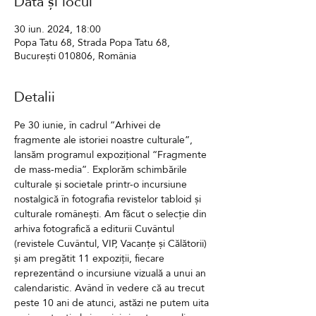
Data și locul
30 iun. 2024, 18:00
Popa Tatu 68, Strada Popa Tatu 68,
București 010806, România
Detalii
Pe 30 iunie, în cadrul “Arhivei de 
fragmente ale istoriei noastre culturale”, 
lansăm programul expozițional “Fragmente 
de mass-media”. Explorăm schimbările 
culturale și societale printr-o incursiune 
nostalgică în fotografia revistelor tabloid și 
culturale românești. Am făcut o selecție din 
arhiva fotografică a editurii Cuvântul 
(revistele Cuvântul, VIP, Vacanțe și Călătorii) 
și am pregătit 11 expoziții, fiecare 
reprezentând o incursiune vizuală a unui an 
calendaristic. Având în vedere că au trecut 
peste 10 ani de atunci, astăzi ne putem uita 