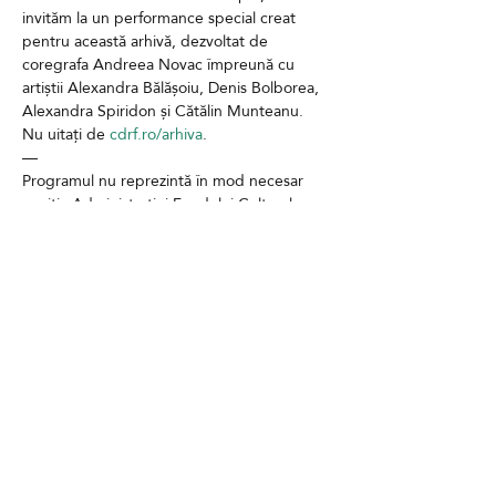
invităm la un performance special creat 
pentru această arhivă, dezvoltat de 
coregrafa Andreea Novac împreună cu 
artiștii Alexandra Bălășoiu, Denis Bolborea, 
Alexandra Spiridon și Cătălin Munteanu.
Nu uitați de 
cdrf.ro/arhiva
.
—
Programul nu reprezintă în mod necesar 
poziția Administrației Fondului Cultural 
Național. AFCN nu este responsabilă de 
conținutul programului sau de modul în 
care rezultatele programului pot fi folosite.
Contact
GDPR
Cookies