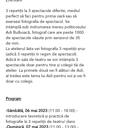
3 repetiții la 3 spectacole diferite; mediul
perfect să faci pentru prima oară sau să
exersezi fotografia de spectacol. Se
întâmplă sub îndrumarea mereu politicosului
Adi Bulboacă, fotograf care are peste 1000
de spectacole văzute prin senzorul de 35
de mm.
La atelierul ăsta vei fotografia 3 repetiții șnur
(adică 3 repetiții în regim de spectacol).
Adică în sala de teatru se vor întâmpla 3
spectacole doar pentru tine și colegii tăi de
atelier. La primele două vei fi alături de Adi,
al treilea este tema lui Adi pentru voi și vei fi
doar cu colegii.
Program
-Sâmbătă, 06 mai 2023
(11:00 - 18:00) -
introducere teoretică și practică de
fotografie la 3 repetiții de teatru/ dans
-Duminică, 07 mai 2023
(11:00 - 13:00) -