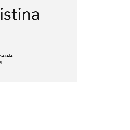
stina
merele
ă!