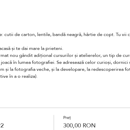
 cutii de carton, lentile, bandă neagră, hârtie de copt. Tu vii c
casă și te dai mare la prieteni.
mat nou gândit adițional cursurilor și atelierelor, un tip de cur
 joacă în lumea fotografiei. Se adresează celor curioși, dornic
m și la fotografia veche, și la developare, la redescoperirea fo
ive în a o realiza). 
Preț
22
300,00 RON