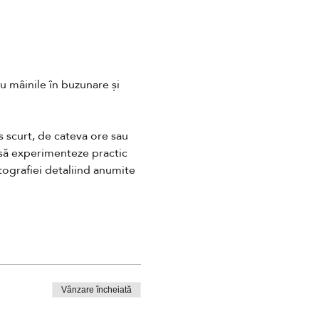
u mâinile în buzunare și 
s scurt, de cateva ore sau 
i să experimenteze practic 
tografiei detaliind anumite 
Vânzare încheiată