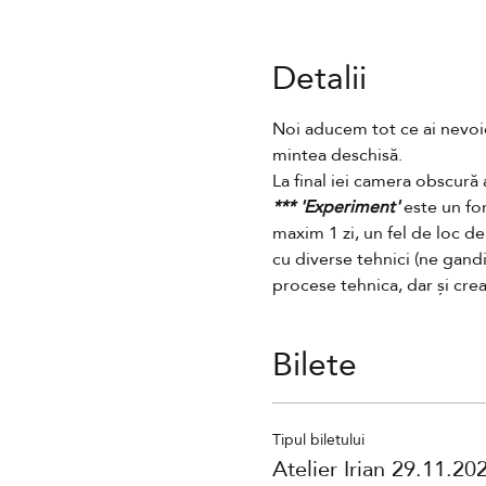
Detalii
Noi aducem tot ce ai nevoie:
mintea deschisă.
La final iei camera obscură a
*** 'Experiment' 
este un for
maxim 1 zi, un fel de loc de
cu diverse tehnici (ne gandi
procese tehnica, dar și creat
Bilete
Tipul biletului
Atelier Irian 29.11.20