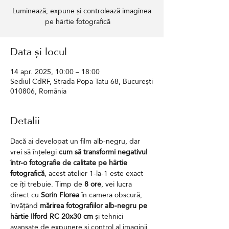
Luminează, expune și controlează imaginea
pe hârtie fotografică
Data și locul
14 apr. 2025, 10:00 – 18:00
Sediul CdRF, Strada Popa Tatu 68, București
010806, România
Detalii
Dacă ai developat un film alb-negru, dar 
vrei să înțelegi 
cum să transformi negativul 
într-o fotografie de calitate pe hârtie 
fotografică
, acest atelier 1-la-1 este exact 
ce îți trebuie. Timp de 
8 ore
, vei lucra 
direct cu 
Sorin Florea
 în camera obscură, 
învățând 
mărirea fotografiilor alb-negru pe 
hârtie Ilford RC 20x30 cm
 și tehnici 
avansate de expunere și control al imaginii. 