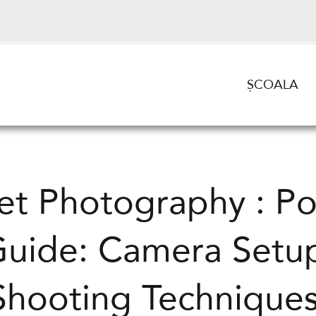
ȘCOALA
et Photography : P
uide: Camera Setu
Shooting Techniques