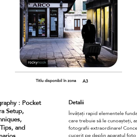
Titlu disponibil în zona
A3
graphy : Pocket
Detalii
a Setup,
Învățați rapid elementele funda
hniques,
care trebuie să le cunoașteți, as
Tips, and
fotografii extraordinare! Conce
narios
cucerit pe deplin aparatul foto