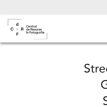
Stre
G