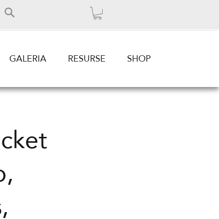
GALERIA
RESURSE
SHOP
ocket
p,
,