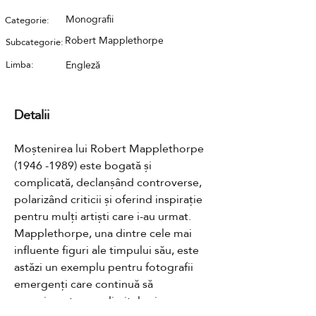
Monografii
Categorie:
Robert Mapplethorpe
Subcategorie:
Limba:
Engleză
Detalii
Moștenirea lui Robert Mapplethorpe 
(1946 -1989) este bogată și 
complicată, declanșând controverse, 
polarizând criticii și oferind inspirație 
pentru mulți artiști care i-au urmat. 
Mapplethorpe, una dintre cele mai 
influente figuri ale timpului său, este 
astăzi un exemplu pentru fotografii 
emergenți care continuă să 
experimenteze cu limitele și 