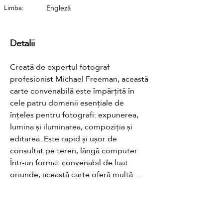
Limba:
Engleză
Detalii
Creată de expertul fotograf 
profesionist Michael Freeman, această 
carte convenabilă este împărțită în 
cele patru domenii esențiale de 
înțeles pentru fotografi: expunerea, 
lumina și iluminarea, compoziția și 
editarea. Este rapid și ușor de 
consultat pe teren, lângă computer 
Într-un format convenabil de luat 
oriunde, această carte oferă multă 
valoare pentru oricine este interesat 
de fotografie și fără a face rabat de la 
calitate. Veți afla cum să obțineți 
Contact
portrete deosebite, peisaje perfecte și 