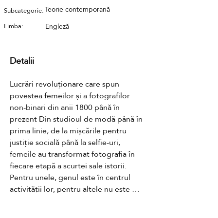
Teorie contemporană
Subcategorie:
Limba:
Engleză
Detalii
Lucrări revoluționare care spun 
povestea femeilor și a fotografilor 
non-binari din anii 1800 până în 
prezent Din studioul de modă până în 
prima linie, de la mișcările pentru 
justiție socială până la selfie-uri, 
femeile au transformat fotografia în 
fiecare etapă a scurtei sale istorii. 
Pentru unele, genul este în centrul 
activității lor, pentru altele nu este 
important. Toate sunt afectate de 
structurile de putere de dincolo de 