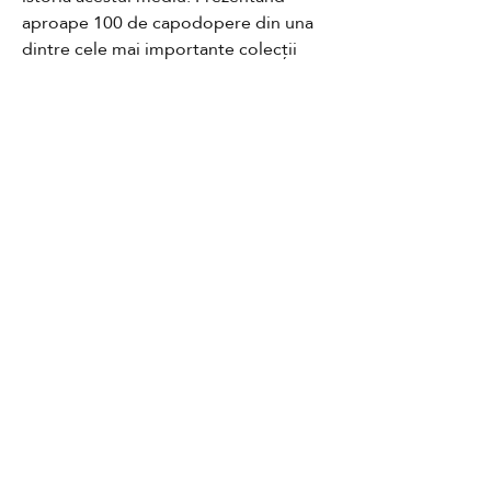
aproape 100 de capodopere din una 
dintre cele mai importante colecții 
private de fotografie, cartea include 
lucrări de Diane Arbus, Richard 
Avedon, Walker Evans, László Moholy-
Nagy, Man Ray și Cindy Sherman, 
precum și un grup divers de 
Contact
practicieni importanți mai puțin 
cunoscuți.
GDPR
Cookies
Termeni și condiții
FAQ
Newsletter
Parteneri media