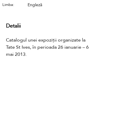
Limba:
Engleză
Detalii
Catalogul unei expoziții organizate la 
Tate St Ives, în perioada 26 ianuarie – 6 
mai 2013.
Contact
GDPR
Cookies
Termeni și condiții
FAQ