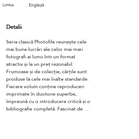
Limba:
Engleză
Detalii
Seria clasică Photofile reunește cele 
mai bune lucrări ale celor mai mari 
fotografi ai lumii într-un format 
atractiv și la un preț rezonabil. 
Frumoase și de colecție, cărțile sunt 
produse la cele mai înalte standarde. 
Fiecare volum conține reproduceri 
imprimate în duotone superbe, 
împreună cu o introducere critică și o 
bibliografie completă. Fascinat de 
Africa și de scrierile lui Karen Blixen, 
Peter Beard (n. 1938) avea 24 de ani 
când s-a mutat în Kenya, unde a 
Contact
acumulat o operă excepțională.