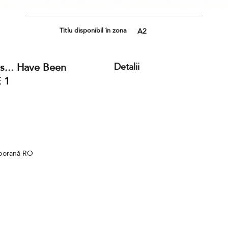
Titlu disponibil în zona
A2
s... Have Been
Detalii
E 1
mporană RO