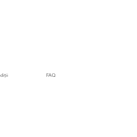
diții
FAQ