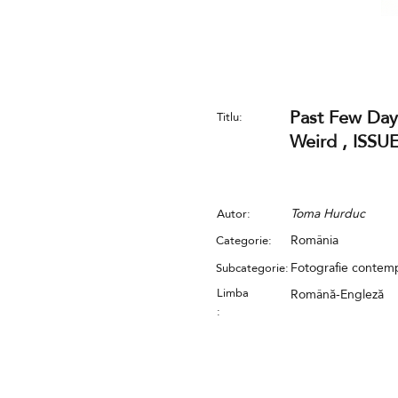
Past Few Day
Titlu:
Weird , ISSU
Toma Hurduc
Autor:
România
Categorie:
Fotografie conte
Subcategorie:
Limba
Română-Engleză
: