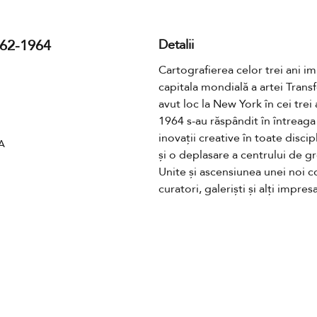
962-1964
Detalii
Cartografierea celor trei ani i
capitala mondială a artei Transf
avut loc la New York în cei trei
1964 s-au răspândit în întreaga
inovații creative în toate discip
RA
și o deplasare a centrului de gr
Unite și ascensiunea unei noi c
curatori, galeriști și alți impresa