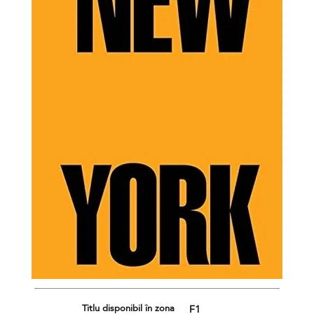
Titlu disponibil în zona
F1