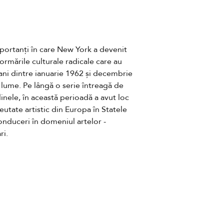
mportanți în care New York a devenit 
ormările culturale radicale care au 
 ani dintre ianuarie 1962 și decembrie 
 lume. Pe lângă o serie întreagă de 
linele, în această perioadă a avut loc 
eutate artistic din Europa în Statele 
onduceri în domeniul artelor - 
ri.