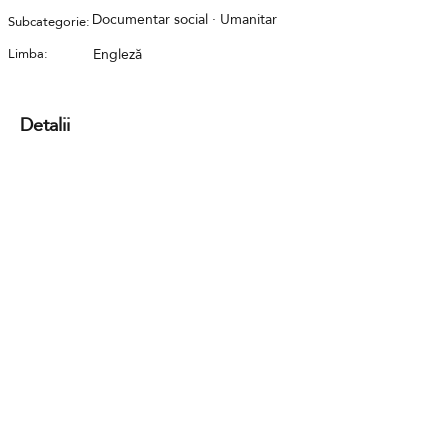
Documentar social · Umanitar
Subcategorie:
Limba:
Engleză
Detalii
Contact
GDPR
Cookies
Termeni și condiții
FAQ