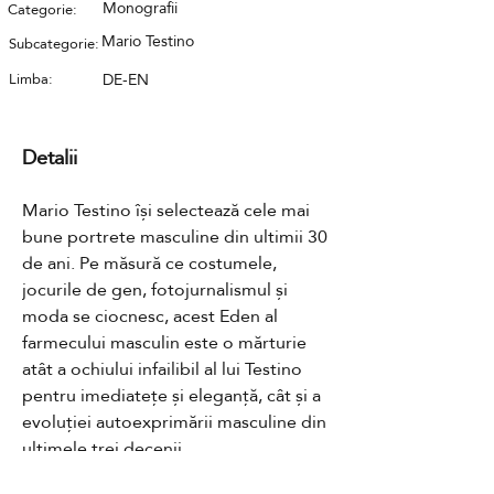
Monografii
Categorie:
Mario Testino
Subcategorie:
Limba:
DE-EN
Detalii
Mario Testino își selectează cele mai 
bune portrete masculine din ultimii 30 
de ani. Pe măsură ce costumele, 
jocurile de gen, fotojurnalismul și 
moda se ciocnesc, acest Eden al 
farmecului masculin este o mărturie 
atât a ochiului infailibil al lui Testino 
pentru imediatețe și eleganță, cât și a 
evoluției autoexprimării masculine din 
ultimele trei decenii.