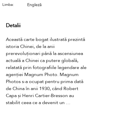
Limba:
Engleză
Detalii
Această carte bogat ilustrată prezintă 
istoria Chinei, de la anii 
prerevoluționari până la ascensiunea 
actuală a Chinei ca putere globală, 
relatată prin fotografiile legendare ale 
agenției Magnum Photo. Magnum 
Photos s-a ocupat pentru prima dată 
de China în anii 1930, când Robert 
Capa și Henri Cartier-Bresson au 
stabilit ceea ce a devenit un 
angajament cultural de lungă durată 
cu această țară în continuă schimbare.
Contact