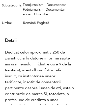
Fotojurnalism · Documentar,
Subcategorie:
Fotojurnalism, Documentar
social · Umanitar
Limba:
Română-Engleză
Detalii
Dedicat celor aproximativ 250 de 
ziaristi ucisi la datorie în primii sapte 
ani ai mileniului III (dintre care 9 de la 
Reuters), acest album fotografic 
insolit, cu instantanee uneori 
terifiante, însotit de comentarii 
pertinente despre lumea de azi, este o 
contributie de marca Si, totodata, o 
profesiune de credinta a unor 
pasionati ai presei. Scrisa de 9 ziaristi 