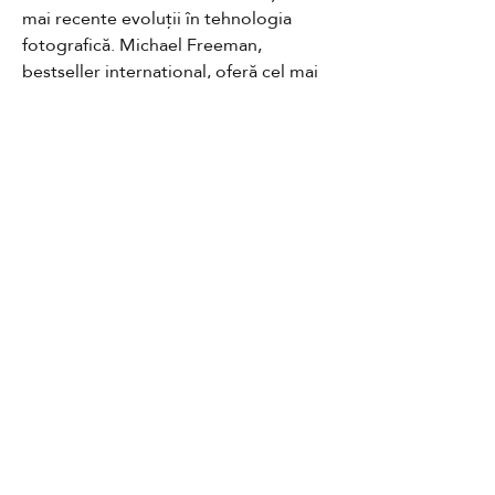
mai recente evoluții în tehnologia 
fotografică. Michael Freeman, 
bestseller internațional, oferă cel mai 
bun ghid pentru această piatră de 
temelie a practicii fotografice.
Contact
GDPR
Cookies
Termeni și condiții
FAQ
Newsletter