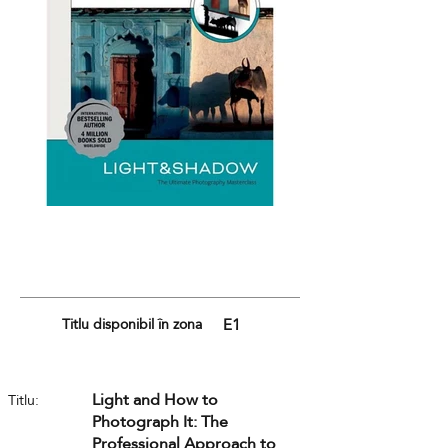
Din
galerie
Titlu disponibil în zona
E1
Light and How to
Titlu:
Photograph It: The
Professional Approach to