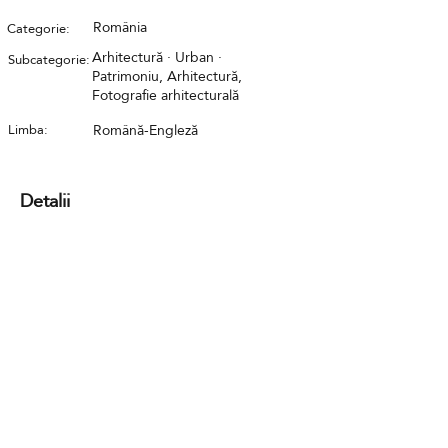
România
Categorie:
Arhitectură · Urban ·
Subcategorie:
Patrimoniu, Arhitectură,
Fotografie arhitecturală
Limba:
Română-Engleză
Detalii
Contact
GDPR
Cookies
Termeni și condiții