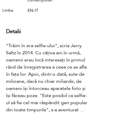
contemporan
Limba:
EN-IT
Detalii
"Trăim în era selfie-ului", scria Jerry 
Saltz în 2014. Cu câțiva ani în urmă, 
oamenii erau încă interesați în primul 
rând de înregistrarea a ceea ce se afla 
în fața lor. Apoi, dintr-o dată, sute de 
milioane, dacă nu chiar miliarde, de 
oameni își întorceau aparatele foto și 
își făceau poze. "Este posibil ca selfie-
ul să fie cel mai răspândit gen popular 
din toate timpurile", s-a aventurat 
Saltz. Prin urmare, majoritatea dintre 
noi ar fi surprinși să afle că Jean 
Pigozzi - nici american, nici milenar - își 