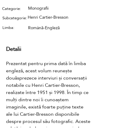
Monografii
Categorie:
Henri Cartier-Bresson
Subcategorie:
Limba:
Română-Engleză
Detalii
Prezentat pentru prima dată în limba 
engleză, acest volum reunește 
douăsprezece interviuri și conversații 
notabile cu Henri Cartier-Bresson, 
realizate între 1951 și 1998. În timp ce 
mulți dintre noi îi cunoaștem 
imaginile, există foarte puține texte 
ale lui Cartier-Bresson disponibile 
despre procesul său fotografic. Aceste 
relatări verbale, primare, surprind 