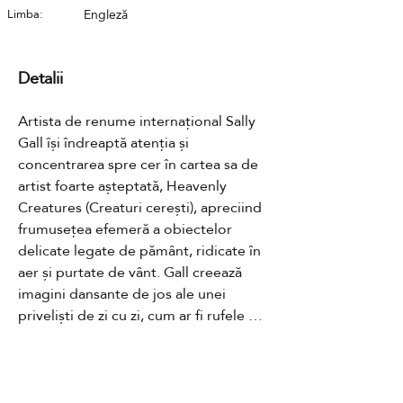
Limba:
Engleză
Detalii
Artista de renume internațional Sally 
Gall își îndreaptă atenția și 
concentrarea spre cer în cartea sa de 
artist foarte așteptată, Heavenly 
Creatures (Creaturi cerești), apreciind 
frumusețea efemeră a obiectelor 
delicate legate de pământ, ridicate în 
aer și purtate de vânt. Gall creează 
imagini dansante de jos ale unei 
priveliști de zi cu zi, cum ar fi rufele de 
pe sârmă, care se transformă de la 
uman la abstract; haine strălucitoare și 
fluturând, coregrafiate de vânt și 
Contact
plutind pe un cer strălucitor.