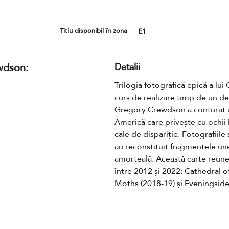
Titlu disponibil în zona
E1
wdson:
Detalii
Trilogia fotografică epică a lui
curs de realizare timp de un dec
Gregory Crewdson a conturat un
Americă care privește cu ochii la
cale de dispariție. Fotografiile
au reconstituit fragmentele une
amorțeală. Această carte reuneșt
între 2012 și 2022: Cathedral of
Moths (2018-19) și Eveningside