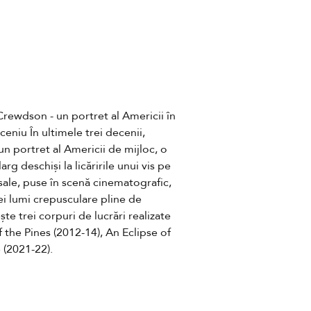
 Crewdson - un portret al Americii în 
eniu În ultimele trei decenii, 
 portret al Americii de mijloc, o 
rg deschiși la licăririle unui vis pe 
 sale, puse în scenă cinematografic, 
i lumi crepusculare pline de 
e trei corpuri de lucrări realizate 
 the Pines (2012-14), An Eclipse of 
 (2021-22).