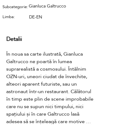
Gianluca Galtrucco
Subcategorie:
Limba:
DE-EN
Detalii
În noua sa carte ilustrată, Gianluca 
Galtrucco ne poartă în lumea 
suprarealistă a cosmosului. Întâlnim 
OZN-uri, uneori ciudat de învechite, 
alteori aparent futuriste, sau un 
astronaut într-un restaurant. Călătorul 
în timp este plin de scene improbabile 
care nu se supun nici timpului, nici 
spațiului și în care Galtrucco lasă 
adesea să se înțeleagă care motive 
sunt puse în scenă și care le-a găsit în 
realitate. Ceea ce au toate în comun 