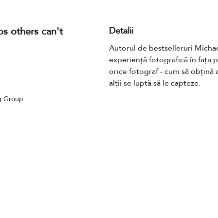
s others can't
Detalii
Autorul de bestselleruri Michae
experiență fotografică în fața 
orice fotograf - cum să obțină a
alții se luptă să le capteze.
g Group