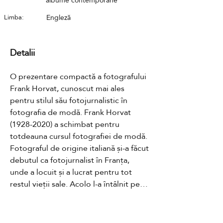
albume contemporane
Limba:
Engleză
Detalii
O prezentare compactă a fotografului 
Frank Horvat, cunoscut mai ales 
pentru stilul său fotojurnalistic în 
fotografia de modă. Frank Horvat 
(1928-2020) a schimbat pentru 
totdeauna cursul fotografiei de modă. 
Fotograful de origine italiană și-a făcut 
debutul ca fotojurnalist în Franța, 
unde a locuit și a lucrat pentru tot 
restul vieții sale. Acolo l-a întâlnit pe 
Henri Cartier-Bresson, care l-a 
încurajat să își continue cariera de 
fotograf. Până la mijlocul anilor 1950, 