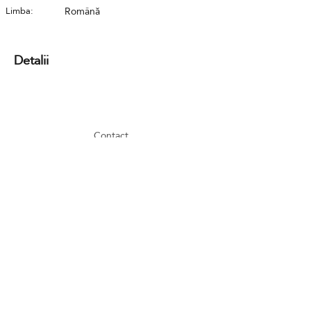
Limba:
Română
Detalii
Contact
GDPR
Cookies
Termeni și condiții
FAQ
Newsletter