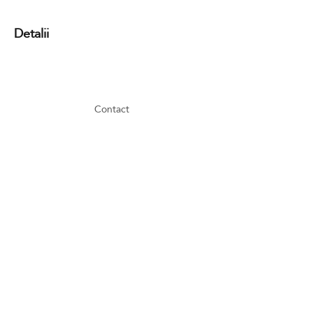
Detalii
Contact
GDPR
Cookies
Termeni și condiții
FAQ
Newsletter
Parteneri media