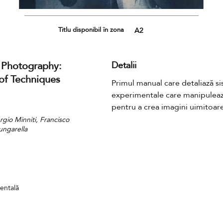
Titlu disponibil în zona
A2
 Photography:
Detalii
f Techniques
Primul manual care detaliază sis
experimentale care manipuleaz
pentru a crea imagini uimitoar
gio Minniti, Francisco
ungarella
entală