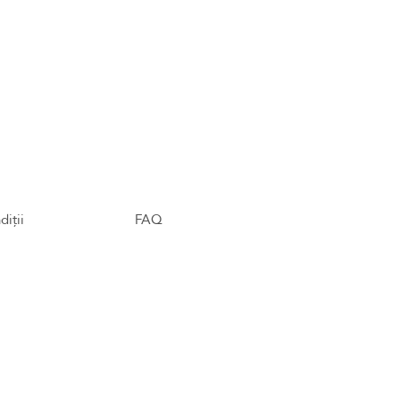
diții
FAQ