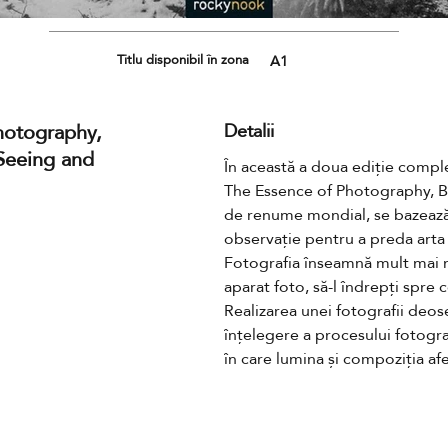
Titlu disponibil în zona
A1
hotography,
Detalii
 Seeing and
În această a doua ediție complet 
The Essence of Photography, Br
de renume mondial, se bazează 
observație pentru a preda arta ve
Fotografia înseamnă mult mai mu
aparat foto, să-l îndrepți spre c
Realizarea unei fotografii deose
înțelegere a procesului fotogra
în care lumina și compoziția af