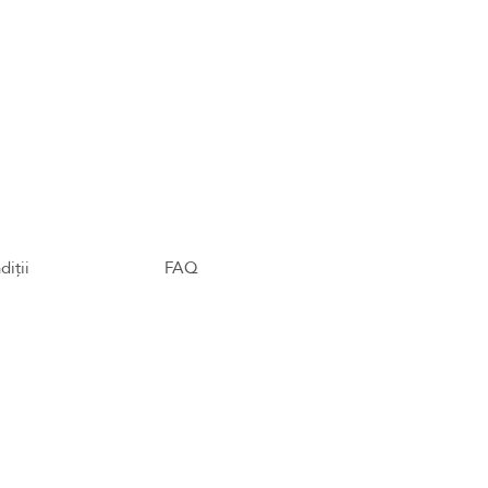
diții
FAQ