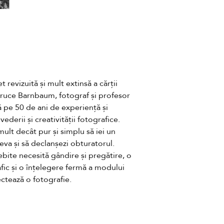
revizuită și mult extinsă a cărții 
uce Barnbaum, fotograf și profesor 
pe 50 de ani de experiență și 
derii și creativității fotografice. 
lt decât pur și simplu să iei un 
eva și să declanșezi obturatorul. 
bite necesită gândire și pregătire, o 
fic și o înțelegere fermă a modului 
ectează o fotografie.