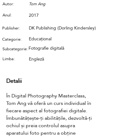
Autor:
Tom Ang
Anul:
2017
DK Publishing (Dorling Kindersley)
Publisher:
Educațional
Categorie:
Fotografie digitală
Subcategorie:
Limba:
Engleză
Detalii
În Digital Photography Masterclass, 
Tom Ang vă oferă un curs individual în 
fiecare aspect al fotografiei digitale. 
Îmbunătățește-ți abilitățile, dezvoltă-ți 
ochiul și preia controlul asupra 
aparatului foto pentru a obține 