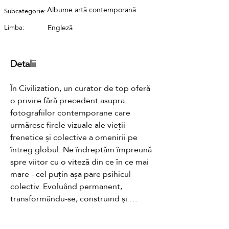
Albume artă contemporană
Subcategorie:
Limba:
Engleză
Detalii
În Civilization, un curator de top oferă 
o privire fără precedent asupra 
fotografiilor contemporane care 
urmăresc firele vizuale ale vieții 
frenetice și colective a omenirii pe 
întreg globul. Ne îndreptăm împreună 
spre viitor cu o viteză din ce în ce mai 
mare - cel puțin așa pare psihicul 
colectiv. Evoluând permanent, 
transformându-se, construind și 
demolând, regândind, reformulând și 
remodelând lumea din jur și din viitor - 