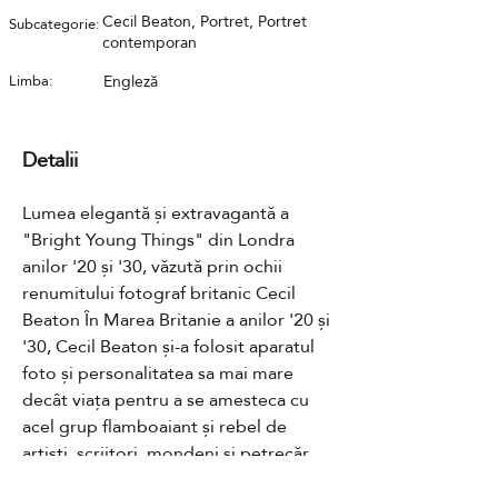
Cecil Beaton, Portret, Portret
Subcategorie:
contemporan
Limba:
Engleză
Detalii
Lumea elegantă și extravagantă a 
"Bright Young Things" din Londra 
anilor '20 și '30, văzută prin ochii 
renumitului fotograf britanic Cecil 
Beaton În Marea Britanie a anilor '20 și 
'30, Cecil Beaton și-a folosit aparatul 
foto și personalitatea sa mai mare 
decât viața pentru a se amesteca cu 
acel grup flamboaiant și rebel de 
artiști, scriitori, mondeni și petrecăreți 
care au devenit cunoscuți drept 