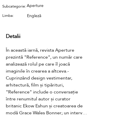
Aperture
Subcategorie:
Limba:
Engleză
Detalii
În această iarnă, revista Aperture 
prezintă "Reference", un număr care 
analizează rolul pe care îl joacă 
imaginile în crearea a altceva.- 
Cuprinzând design vestimentar, 
arhitectură, film și tipărituri, 
"Reference" include o conversație 
între renumitul autor și curator 
britanic Ekow Eshun și creatoarea de 
modă Grace Wales Bonner; un interviu 
cu artistul sud-african William 
Kentridge despre imaginile care stau 