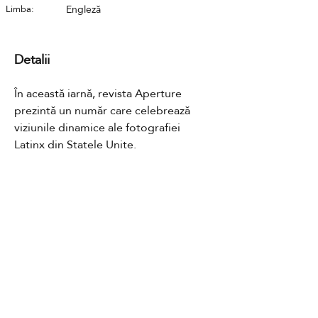
Limba:
Engleză
Detalii
În această iarnă, revista Aperture 
prezintă un număr care celebrează 
viziunile dinamice ale fotografiei 
Latinx din Statele Unite.
Contact
GDPR
Cookies
Termeni și condiții