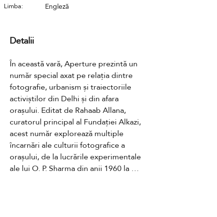
Limba:
Engleză
Detalii
În această vară, Aperture prezintă un 
număr special axat pe relația dintre 
fotografie, urbanism și traiectoriile 
activiștilor din Delhi și din afara 
orașului. Editat de Rahaab Allana, 
curatorul principal al Fundației Alkazi, 
acest număr explorează multiple 
încarnări ale culturii fotografice a 
orașului, de la lucrările experimentale 
ale lui O. P. Sharma din anii 1960 la 
tablourile intime ale lui Aditi Jain 
despre comunitatea trans din Delhi de 
astăzi.
Contact